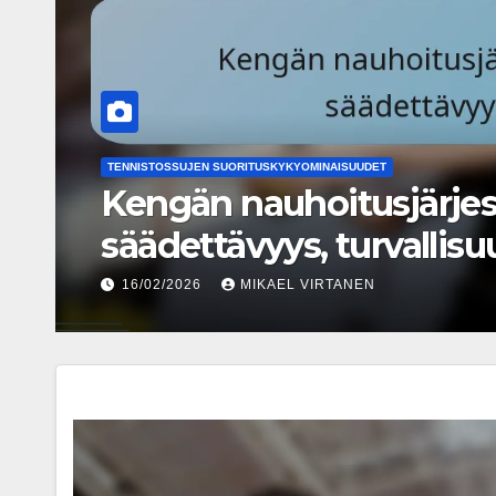
TENNISKENGÄT ERI KENTTÄPINNOILLE
Vapaa-ajan tennarit: Ed
Tyylikkyys
17/02/2026
MIKAEL VIRTANEN