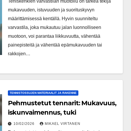
Teniskenkien varvastilan muotoilu on tärkeä tekijä
mukavuuden, istuvuuden ja suorituskyvyn
määrittämisessä kentällä. Hyvin suunniteltu
varvastila, joka mukautuu jalan luonnolliseen
muotoon, voi parantaa liikkuvuutta, vähentää
painepisteitä ja vähentää epämukavuuden tai
rakkojen…
TENNISTOSSUJEN MATERIAALIT JA RAKENNE
Pehmustetut tennarit: Mukavuus,
iskunvaimennus, tuki
10/02/2026
MIKAEL VIRTANEN