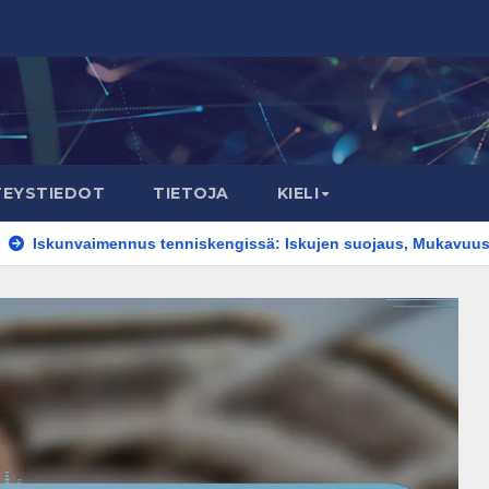
TEYSTIEDOT
TIETOJA
KIELI
ennus tenniskengissä: Iskujen suojaus, Mukavuus, Suorituskyk