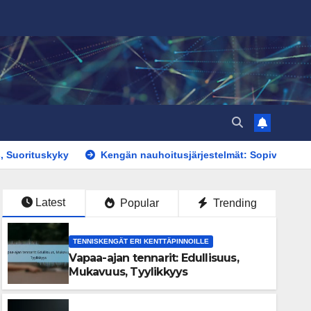
y
Kengän nauhoitusjärjestelmät: Sopivuus, säädettävyys, tu
Latest
Popular
Trending
TENNISKENGÄT ERI KENTTÄPINNOILLE
Vapaa-ajan tennarit: Edullisuus,
Mukavuus, Tyylikkyys