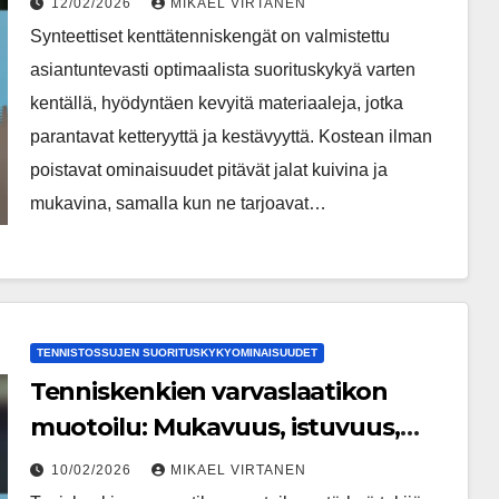
12/02/2026
MIKAEL VIRTANEN
Synteettiset kenttätenniskengät on valmistettu
asiantuntevasti optimaalista suorituskykyä varten
kentällä, hyödyntäen kevyitä materiaaleja, jotka
parantavat ketteryyttä ja kestävyyttä. Kostean ilman
poistavat ominaisuudet pitävät jalat kuivina ja
mukavina, samalla kun ne tarjoavat…
TENNISTOSSUJEN SUORITUSKYKYOMINAISUUDET
Tenniskenkien varvaslaatikon
muotoilu: Mukavuus, istuvuus,
suorituskyky
10/02/2026
MIKAEL VIRTANEN