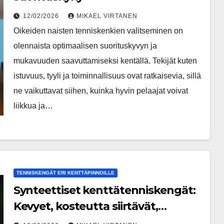
12/02/2026
MIKAEL VIRTANEN
Oikeiden naisten tenniskenkien valitseminen on
olennaista optimaalisen suorituskyvyn ja
mukavuuden saavuttamiseksi kentällä. Tekijät kuten
istuvuus, tyyli ja toiminnallisuus ovat ratkaisevia, sillä
ne vaikuttavat siihen, kuinka hyvin pelaajat voivat
liikkua ja…
TENNISKENGÄT ERI KENTTÄPINNOILLE
Synteettiset kenttätenniskengät:
Kevyet, kosteutta siirtävät,
tukevat