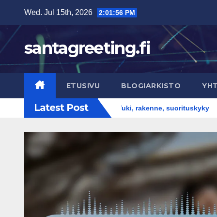
Skip
Wed. Jul 15th, 2026
2:01:57 PM
to
content
santagreeting.fi
ETUSIVU
BLOGIARKISTO
YH
Latest Post
Stabiilit tennarit: Tuki, rakenne, suorituskyky
Iskunvaim