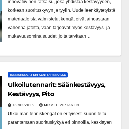
innovatiivinen ratkaisu, joka yhdistää kestävyyden,
korkean suorituskyvyn ja tyylin. Uudelleenkäytetyistä
materiaaleista valmistetut kengät eivät ainoastaan
vähennä jätettä, vaan tarjoavat myös kestävyys- ja
mukavuusominaisuudet, joita tarvitaan…
TENNISKENGÄT ERI KENTTÄPINNOILLE
Ulkoilutennarit: Säänkestävyys,
Kestävyys, Pito
09/02/2026
MIKAEL VIRTANEN
Ulkoilman tenniskengät on erityisesti suunniteltu
parantamaan suorituskykyä eri pinnoilla, keskittyen