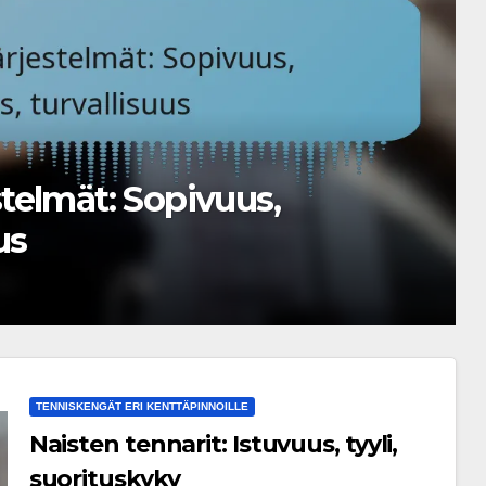
ullisuus, Mukavuus,
TENNISKENGÄT ERI KENTTÄPINNOILLE
Naisten tennarit: Istuvuus, tyyli,
suorituskyky