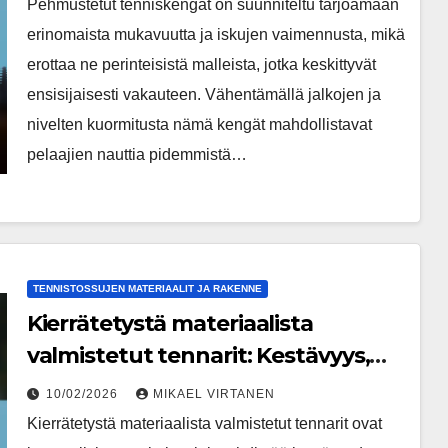
Pehmustetut tenniskengät on suunniteltu tarjoamaan
erinomaista mukavuutta ja iskujen vaimennusta, mikä
erottaa ne perinteisistä malleista, jotka keskittyvät
ensisijaisesti vakauteen. Vähentämällä jalkojen ja
nivelten kuormitusta nämä kengät mahdollistavat
pelaajien nauttia pidemmistä…
TENNISTOSSUJEN MATERIAALIT JA RAKENNE
Kierrätetystä materiaalista
valmistetut tennarit: Kestävyys,
suorituskyky, tyyli
10/02/2026
MIKAEL VIRTANEN
Kierrätetystä materiaalista valmistetut tennarit ovat