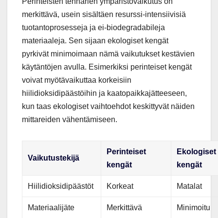
Perinteisten tennarien ympäristövaikutus on
merkittävä, usein sisältäen resurssi-intensiivisiä
tuotantoprosesseja ja ei-biodegradabileja
materiaaleja. Sen sijaan ekologiset kengät
pyrkivät minimoimaan nämä vaikutukset kestävien
käytäntöjen avulla. Esimerkiksi perinteiset kengät
voivat myötävaikuttaa korkeisiin
hiilidioksidipäästöihin ja kaatopaikkajätteeseen,
kun taas ekologiset vaihtoehdot keskittyvät näiden
mittareiden vähentämiseen.
Perinteiset
Ekologiset
Vaikutustekijä
kengät
kengät
Hiilidioksidipäästöt
Korkeat
Matalat
Materiaalijäte
Merkittävä
Minimoitu