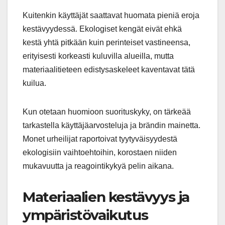
Kuitenkin käyttäjät saattavat huomata pieniä eroja
kestävyydessä. Ekologiset kengät eivät ehkä
kestä yhtä pitkään kuin perinteiset vastineensa,
erityisesti korkeasti kuluvilla alueilla, mutta
materiaalitieteen edistysaskeleet kaventavat tätä
kuilua.
Kun otetaan huomioon suorituskyky, on tärkeää
tarkastella käyttäjäarvosteluja ja brändin mainetta.
Monet urheilijat raportoivat tyytyväisyydestä
ekologisiin vaihtoehtoihin, korostaen niiden
mukavuutta ja reagointikykyä pelin aikana.
Materiaalien kestävyys ja
ympäristövaikutus