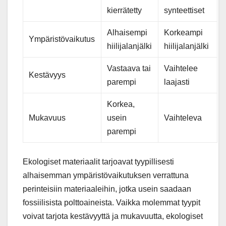
kierrätetty
synteettiset
Alhaisempi
Korkeampi
Ympäristövaikutus
hiilijalanjälki
hiilijalanjälki
Vastaava tai
Vaihtelee
Kestävyys
parempi
laajasti
Korkea,
Mukavuus
usein
Vaihteleva
parempi
Ekologiset materiaalit tarjoavat tyypillisesti
alhaisemman ympäristövaikutuksen verrattuna
perinteisiin materiaaleihin, jotka usein saadaan
fossiilisista polttoaineista. Vaikka molemmat tyypit
voivat tarjota kestävyyttä ja mukavuutta, ekologiset