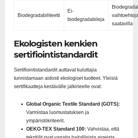
Biodegradab
Ei-
Biodegradabiliteetti
vaihtoehtoj
biodegradabileja
saatavilla
Ekologisten kenkien
sertifiointistandardit
Sertifiointistandardit auttavat kuluttajia
tunnistamaan aidosti ekologiset tuotteet. Yleisiä
sertifikaatteja kestävälle jalkineelle ovat:
Global Organic Textile Standard (GOTS):
Varmistaa luomustatuksen ja
ympäristökriteerit.
OEKO-TEX Standard 100:
Vahvistaa, että
tekstiilit ovat vapaita haitallisista aineista.