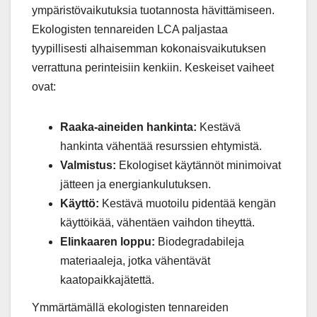
ympäristövaikutuksia tuotannosta hävittämiseen.
Ekologisten tennareiden LCA paljastaa
tyypillisesti alhaisemman kokonaisvaikutuksen
verrattuna perinteisiin kenkiin. Keskeiset vaiheet
ovat:
Raaka-aineiden hankinta:
Kestävä
hankinta vähentää resurssien ehtymistä.
Valmistus:
Ekologiset käytännöt minimoivat
jätteen ja energiankulutuksen.
Käyttö:
Kestävä muotoilu pidentää kengän
käyttöikää, vähentäen vaihdon tiheyttä.
Elinkaaren loppu:
Biodegradabileja
materiaaleja, jotka vähentävät
kaatopaikkajätettä.
Ymmärtämällä ekologisten tennareiden