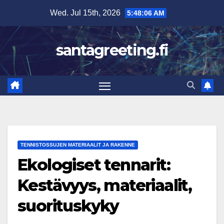
Skip
Wed. Jul 15th, 2026
5:48:07 AM
to
content
santagreeting.fi
TENNISTOSSUJEN MATERIAALIT JA RAKENNE
Ekologiset tennarit:
Kestävyys, materiaalit,
suorituskyky