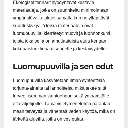
Ekologiset tennarit hyödyntävät kestäviä
materiaaleja, jotka on suunniteltu minimoimaan
ympäristövaikutukset samalla kun ne ylläpitävät
suorituskykyä. Yleisiä materiaaleja ovat
luomupuuvilla, kierrätetyt muovit ja luonnonkumi,
joista jokaisella on ainutlaatuisia etuja kengän
kokonaisfunktionaalisuudelle ja kestävyydelle.
Luomupuuvilla ja sen edut
Luomupuuvilla kasvatetaan ilman synteettisiä
torjunta-aineita tai lannoitteita, mikä tekee siitä
terveellisemmän vaihtoehdon sekä ympäristölle
että viljelijöille. Tämä viljelymenetelmä parantaa
maan terveyttä ja vähentää veden käyttöä, mikä on
tärkeää alueilla, joilla on vesipulaa.