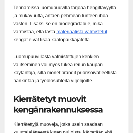
Tennareissa luomupuuvilla tarjoaa hengittävyyttä
ja mukavuutta, antaen pehmeän tunteen ihoa
vasten. Lisäksi se on biodegradabile, mikä
varmistaa, että tästä
materiaalista valmistetut
kengät eivät lisää kaatopaikkajätettä.
Luomupuuvillasta valmistettujen kenkien
valitseminen voi myös tukea reilun kaupan
käytäntöjä, sillä monet brändit priorisoivat eettistä
hankintaa ja työolosuhteita viljelijöille.
Kierrätetyt muovit
kengänrakennuksessa
Kierrätettyjä muoveja, jotka usein saadaan
kuluttajajätteestä kuten pulloista, käytetään yhä