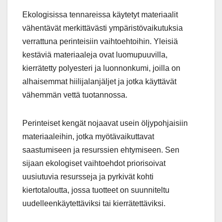
Ekologisissa tennareissa käytetyt materiaalit
vähentävät merkittävästi ympäristövaikutuksia
verrattuna perinteisiin vaihtoehtoihin. Yleisiä
kestäviä materiaaleja ovat luomupuuvilla,
kierrätetty polyesteri ja luonnonkumi, joilla on
alhaisemmat hiilijalanjäljet ja jotka käyttävät
vähemmän vettä tuotannossa.
Perinteiset kengät nojaavat usein öljypohjaisiin
materiaaleihin, jotka myötävaikuttavat
saastumiseen ja resurssien ehtymiseen. Sen
sijaan ekologiset vaihtoehdot priorisoivat
uusiutuvia resursseja ja pyrkivät kohti
kiertotaloutta, jossa tuotteet on suunniteltu
uudelleenkäytettäviksi tai kierrätettäviksi.