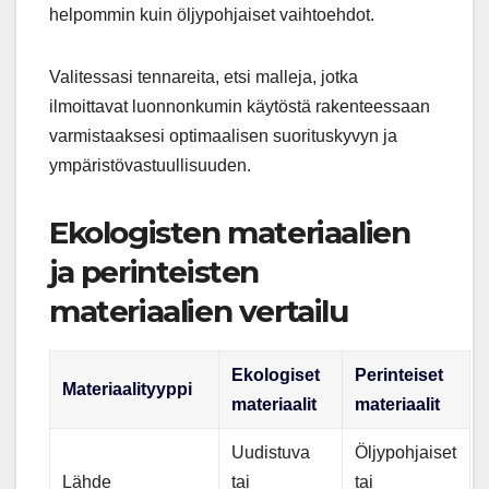
helpommin kuin öljypohjaiset vaihtoehdot.
Valitessasi tennareita, etsi malleja, jotka
ilmoittavat luonnonkumin käytöstä rakenteessaan
varmistaaksesi optimaalisen suorituskyvyn ja
ympäristövastuullisuuden.
Ekologisten materiaalien
ja perinteisten
materiaalien vertailu
Ekologiset
Perinteiset
Materiaalityyppi
materiaalit
materiaalit
Uudistuva
Öljypohjaiset
Lähde
tai
tai