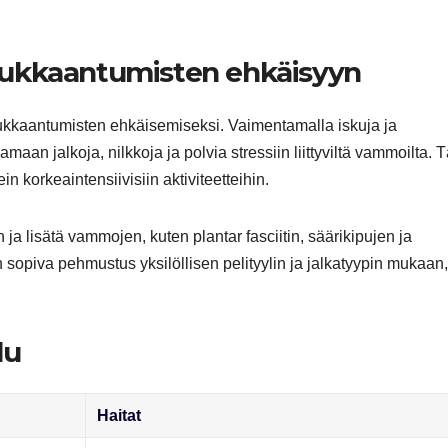
oukkaantumisten ehkäisyyn
ukkaantumisten ehkäisemiseksi. Vaimentamalla iskuja ja
an jalkoja, nilkkoja ja polvia stressiin liittyviltä vammoilta.
ein korkeaintensiivisiin aktiviteetteihin.
 lisätä vammojen, kuten plantar fasciitin, säärikipujen ja
n sopiva pehmustus yksilöllisen pelityylin ja jalkatyypin mukaan,
lu
Haitat