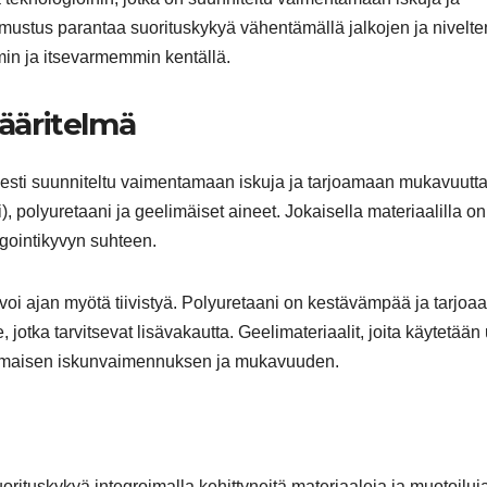
ustus parantaa suorituskykyä vähentämällä jalkojen ja nivelte
mmin ja itsevarmemmin kentällä.
ääritelmä
sesti suunniteltu vaimentamaan iskuja ja tarjoamaan mukavuutta
), polyuretaani ja geelimäiset aineet. Jokaisella materiaalilla on
agointikyvyn suhteen.
oi ajan myötä tiivistyä. Polyuretaani on kestävämpää ja tarjoaa
 jotka tarvitsevat lisävakautta. Geelimateriaalit, joita käytetään
inomaisen iskunvaimennuksen ja mukavuuden.
ituskykyä integroimalla kehittyneitä materiaaleja ja muotoiluja