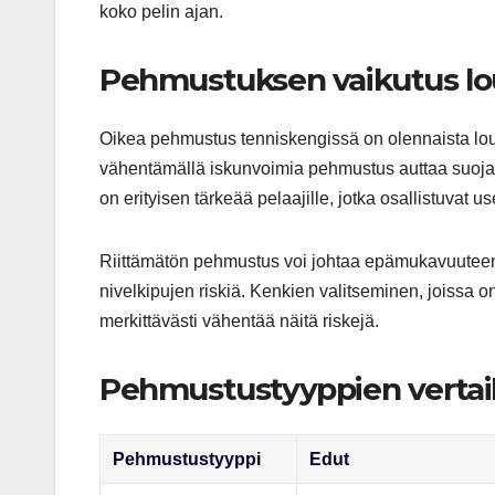
koko pelin ajan.
Pehmustuksen vaikutus l
Oikea pehmustus tenniskengissä on olennaista lo
vähentämällä iskunvoimia pehmustus auttaa suojaama
on erityisen tärkeää pelaajille, jotka osallistuvat us
Riittämätön pehmustus voi johtaa epämukavuuteen ja
nivelkipujen riskiä. Kenkien valitseminen, joissa o
merkittävästi vähentää näitä riskejä.
Pehmustustyyppien vertai
Pehmustustyyppi
Edut