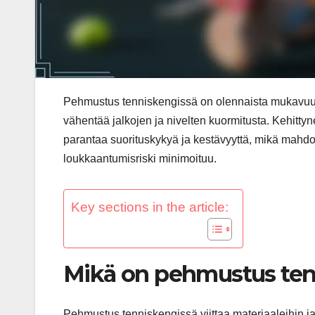
Pehmustus tenniskengissä on olennaista mukavuuden
vähentää jalkojen ja nivelten kuormitusta. Kehitt
parantaa suorituskykyä ja kestävyyttä, mikä mahdoll
loukkaantumisriski minimoituu.
Key sections in the article:
Mikä on pehmustus ten
Pehmustus tenniskengissä viittaa materiaaleihin ja