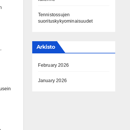
n
Tennistossujen
suorituskykyominaisuudet
Arkisto
.
February 2026
January 2026
 usein
.