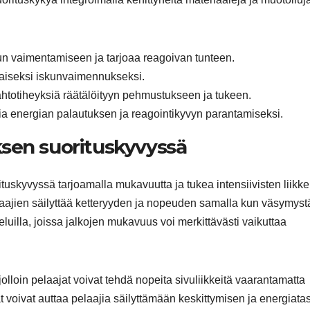
n vaimentamiseen ja tarjoaa reagoivan tunteen.
maiseksi iskunvaimennukseksi.
ahtotiheyksiä räätälöityyn pehmustukseen ja tukeen.
a energian palautuksen ja reagointikyvyn parantamiseksi.
sen suorituskyvyssä
uskyvyssä tarjoamalla mukavuutta ja tukea intensiivisten liikk
aajien säilyttää ketteryyden ja nopeuden samalla kun väsymyst
eluilla, joissa jalkojen mukavuus voi merkittävästi vaikuttaa
lloin pelaajat voivat tehdä nopeita sivuliikkeitä vaarantamatta
oivat auttaa pelaajia säilyttämään keskittymisen ja energiata