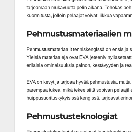
tarjoamaan mukavuutta pelin aikana. Tehokas pehm
kuormitusta, jolloin pelaajat voivat liikkua vapaa
Pehmustusmateriaalien m
Pehmustusmateriaalit tenniskengissä on ensisijai
Yleisiä materiaaleja ovat EVA (eteenivinyliasetaatti
erilaisia ominaisuuksia painon, kestävyyden ja re
EVA on kevyt ja tarjoaa hyvää pehmustusta, mutta v
parempaa tukea, mikä tekee siitä sopivan pelaajille,
huippusuorituskykyisissä kengissä, tarjoavat er
Pehmustusteknologiat
Pehmustusteknologiat parantavat tenniskenkien suor