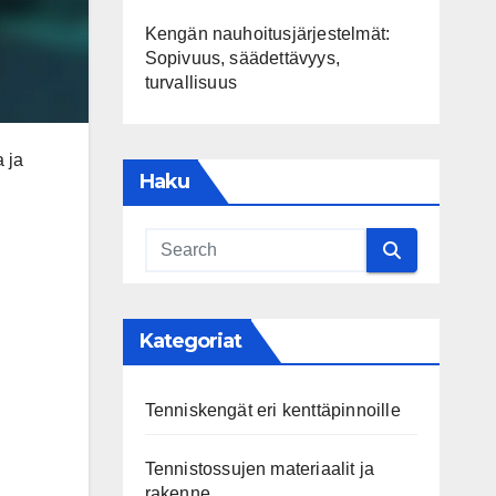
Kengän nauhoitusjärjestelmät:
Sopivuus, säädettävyys,
turvallisuus
 ja
Haku
Kategoriat
Tenniskengät eri kenttäpinnoille
Tennistossujen materiaalit ja
rakenne