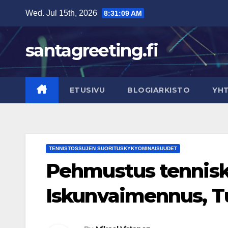
Skip
Wed. Jul 15th, 2026
8:31:10 AM
to
content
santagreeting.fi
ETUSIVU
BLOGIARKISTO
YH
TENNISTOSSUJEN SUORITUSKYKYOMINAISUUDET
Pehmustus tennisk
Iskunvaimennus, T