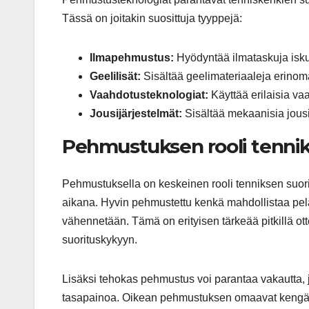
Tässä on joitakin suosittuja tyyppejä:
Ilmapehmustus:
Hyödyntää ilmataskuja isku
Geelilisät:
Sisältää geelimateriaaleja erino
Vaahdotusteknologiat:
Käyttää erilaisia va
Jousijärjestelmät:
Sisältää mekaanisia jousi
Pehmustuksen rooli tennik
Pehmustuksella on keskeinen rooli tenniksen suorit
aikana. Hyvin pehmustettu kenkä mahdollistaa pel
vähennetään. Tämä on erityisen tärkeää pitkillä ott
suorituskykyyn.
Lisäksi tehokas pehmustus voi parantaa vakautta, jo
tasapainoa. Oikean pehmustuksen omaavat kengät v