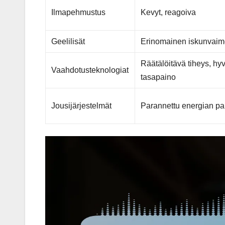
Ilmapehmustus
Kevyt, reagoiva
Geelilisät
Erinomainen iskunvai
Räätälöitävä tiheys, hy
Vaahdotusteknologiat
tasapaino
Jousijärjestelmät
Parannettu energian pa