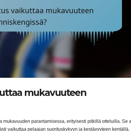
kuttaa mukavuuteen
ukavuuden parantamisessa, erityisesti pitkillä otteluilla. Se 
ästi vaikuttaa pelaajan suorituskykyyn ja kestävyyteen kentällä.