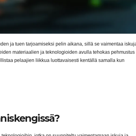
 ja tuen tarjoamiseksi pelin aikana, sillä se vaimentaa iskuja
yneiden materiaalien ja teknologioiden avulla tehokas pehmustus
istaa pelaajien liikkua luottavaisesti kentällä samalla kun
niskengissä?
 teknologioihin, jotka on suunniteltu vaimentamaan iskuja ja